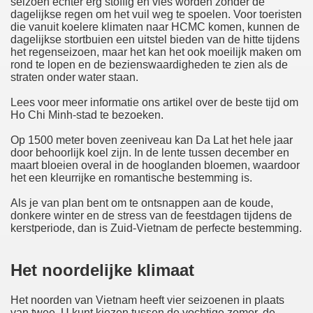
seizoen echter erg stoffig en vies worden zonder de
dagelijkse regen om het vuil weg te spoelen. Voor toeristen
die vanuit koelere klimaten naar HCMC komen, kunnen de
dagelijkse stortbuien een uitstel bieden van de hitte tijdens
het regenseizoen, maar het kan het ook moeilijk maken om
rond te lopen en de bezienswaardigheden te zien als de
straten onder water staan.
Lees voor meer informatie ons artikel over de beste tijd om
Ho Chi Minh-stad te bezoeken.
Op 1500 meter boven zeeniveau kan Da Lat het hele jaar
door behoorlijk koel zijn. In de lente tussen december en
maart bloeien overal in de hooglanden bloemen, waardoor
het een kleurrijke en romantische bestemming is.
Als je van plan bent om te ontsnappen aan de koude,
donkere winter en de stress van de feestdagen tijdens de
kerstperiode, dan is Zuid-Vietnam de perfecte bestemming.
Het noordelijke klimaat
Het noorden van Vietnam heeft vier seizoenen in plaats
van twee. U kunt kiezen tussen de vochtige zomer, de