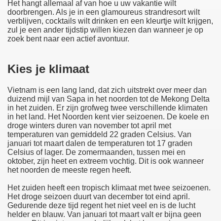
Het hangt allemaal af van hoe u uw vakantie wilt
doorbrengen. Als je in een glamoureus strandresort wilt
verblijven, cocktails wilt drinken en een kleurtje wilt krijgen,
zul je een ander tijdstip willen kiezen dan wanneer je op
zoek bent naar een actief avontuur.
Kies je klimaat
Vietnam is een lang land, dat zich uitstrekt over meer dan
duizend mijl van Sapa in het noorden tot de Mekong Delta
in het zuiden. Er zijn grofweg twee verschillende klimaten
in het land. Het Noorden kent vier seizoenen. De koele en
droge winters duren van november tot april met
temperaturen van gemiddeld 22 graden Celsius. Van
januari tot maart dalen de temperaturen tot 17 graden
Celsius of lager. De zomermaanden, tussen mei en
oktober, zijn heet en extreem vochtig. Dit is ook wanneer
het noorden de meeste regen heeft.
Het zuiden heeft een tropisch klimaat met twee seizoenen.
Het droge seizoen duurt van december tot eind april.
Gedurende deze tijd regent het niet veel en is de lucht
helder en blauw. Van januari tot maart valt er bijna geen